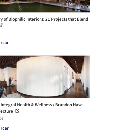
y of Biophilic Interiors: 21 Projects that Blend
rcar
Integral Health & Wellness / Brandon Haw
tecture
os
rcar