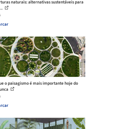
turas naturais: alternativas sustentáveis para
..
s
rcar
ue o paisagismo é mais importante hoje do
nunca
s
rcar