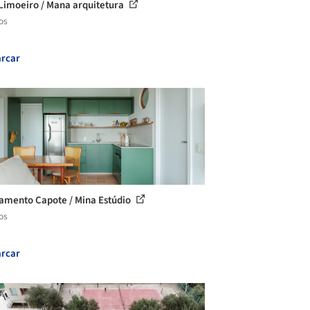
Limoeiro / Mana arquitetura
os
rcar
amento Capote / Mina Estúdio
os
rcar