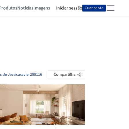
Produtos
Notícias
Imagens
Iniciar sessão
Criar conta
as de Jessicaxavier200116
Compartilhar