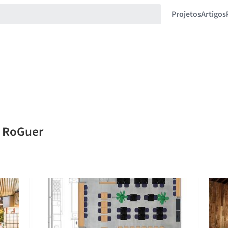
Projetos
Artigos
s RoGuer