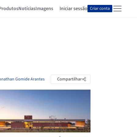
Produtos
Notícias
Imagens
Iniciar sessão
Criar conta
honathan Gomide Arantes
Compartilhar