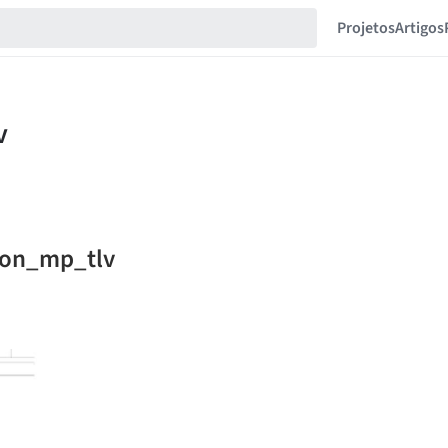
Projetos
Artigos
nson_mp_tlv