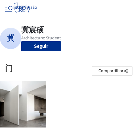
Iniciar sessão
Seguir
门
Compartilhar