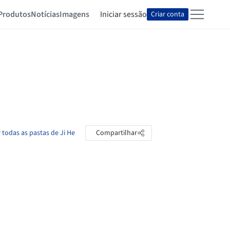
Produtos
Notícias
Imagens
Iniciar sessão
Criar conta
 todas as pastas de Ji He
Compartilhar