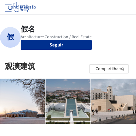
Iniciar sessão
Seguir
观演建筑
Compartilhar