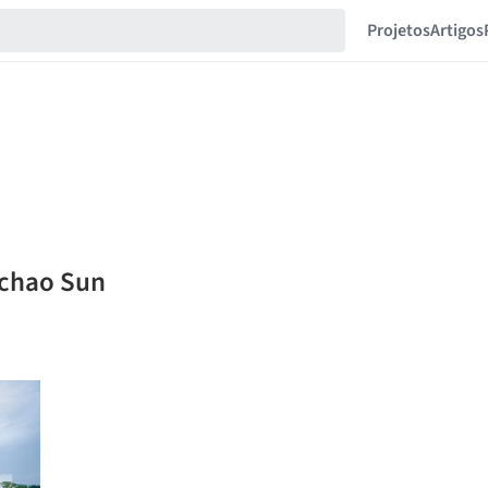
Projetos
Artigos
gchao Sun