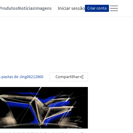
Produtos
Notícias
Imagens
Iniciar sessão
Criar conta
s pastas de Jing06212860
Compartilhar