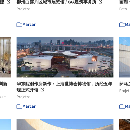
加建
柳州白露片区城市展览馆 / XAA建筑事务所
画廊 
Projetos
Foto
Marcar
Ma
深圳新
华东院创作所新作：上海世博会博物馆，历经五年
萨马
现正式开馆
Projet
uilt-
Projetos
Marcar
Ma