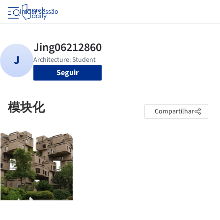
Iniciar sessão
Seguir
模块化
Compartilhar