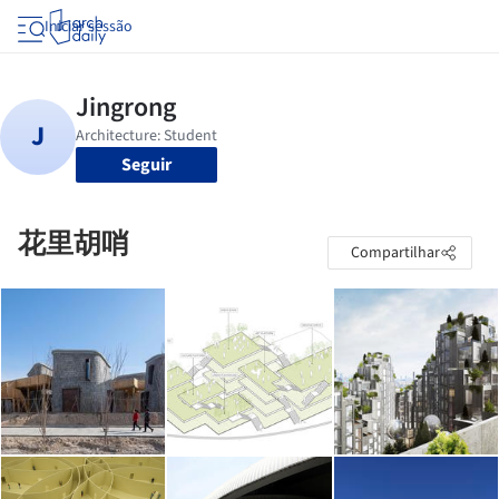
Iniciar sessão
Seguir
花里胡哨
Compartilhar