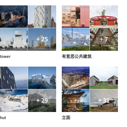
+ 25
+ 7
tower
有意思公共建筑
+ 29
+ 31
hut
立面