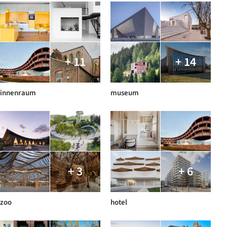
+ 11
+ 14
innenraum
museum
+ 3
+ 6
zoo
hotel