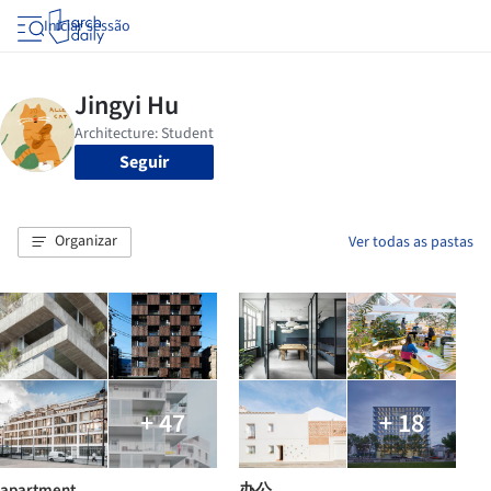
Iniciar sessão
Seguir
Organizar
Ver todas as pastas
+ 47
+ 18
apartment
办公