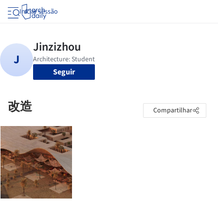
Iniciar sessão
Seguir
改造
Compartilhar