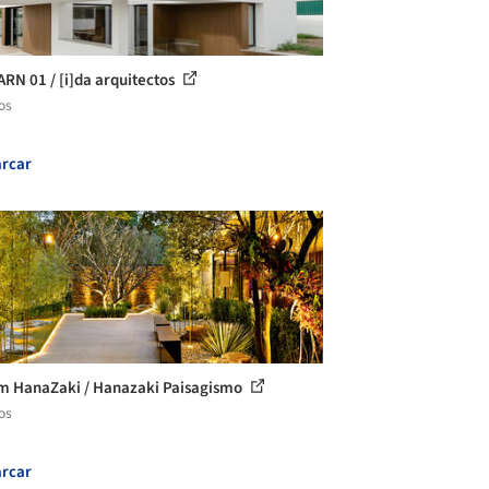
ARN 01 / [i]da arquitectos
os
rcar
m HanaZaki / Hanazaki Paisagismo
os
rcar