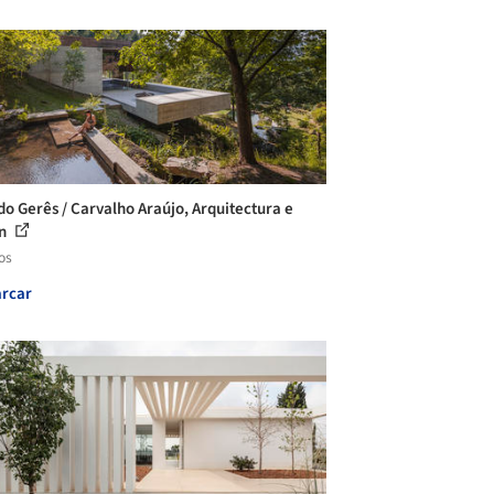
do Gerês / Carvalho Araújo, Arquitectura e
gn
os
rcar