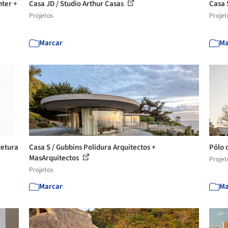
nter +
Casa JD / Studio Arthur Casas
Casa 
Projetos
Projet
Marcar
Ma
tetura
Casa S / Gubbins Polidura Arquitectos +
Pólo 
MasArquitectos
Projet
Projetos
Marcar
Ma