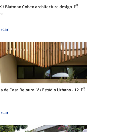
K / Blatman Cohen architecture design
os
rcar
ia de Casa Beloura IV / Estúdio Urbano - 12
rcar