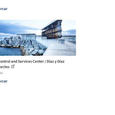
rcar
ontrol and Services Center / Díaz y Díaz
tectos
os
rcar