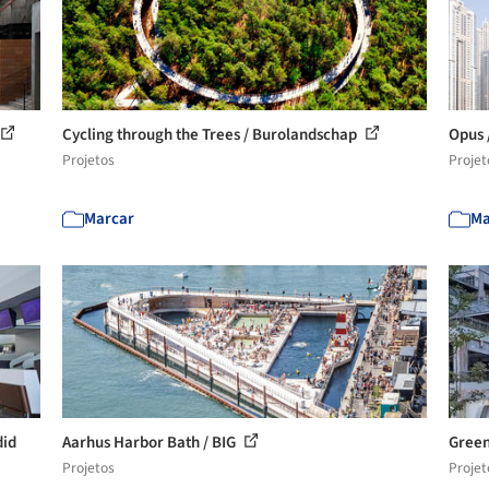
Cycling through the Trees / Burolandschap
Opus 
Projetos
Projet
Marcar
Ma
did
Aarhus Harbor Bath / BIG
Green
Projetos
Projet