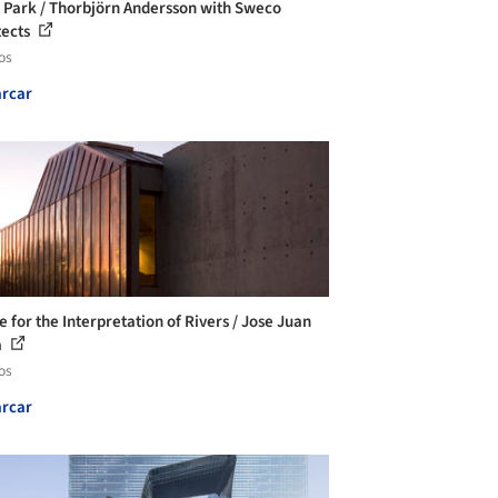
 Park / Thorbjörn Andersson with Sweco
tects
os
rcar
 for the Interpretation of Rivers / Jose Juan
a
os
rcar