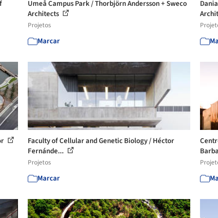
f
Umeå Campus Park / Thorbjörn Andersson + Sweco
Dania
Architects
Archi
Projetos
Projet
Marcar
Ma
or
Faculty of Cellular and Genetic Biology / Héctor
Centre
Fernánde...
Barb
Projetos
Projet
Marcar
Ma