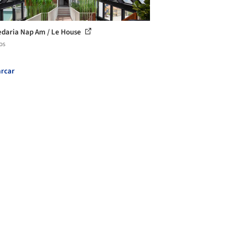
daria Nap Am / Le House
os
rcar