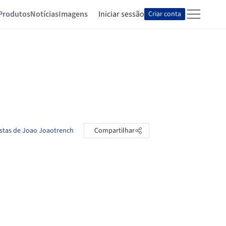
Produtos
Notícias
Imagens
Iniciar sessão
Criar conta
astas de Joao Joaotrench
Compartilhar