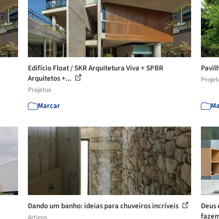
Edifício Float / SKR Arquitetura Viva + SPBR
Pavil
Arquitetos +...
Projet
Projetos
Marcar
Ma
Dando um banho: ideias para chuveiros incríveis
Deus 
fazem
Artigos