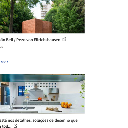
hão Bell / Pezo von Ellrichshausen
os
rcar
está nos detalhes: soluções de desenho que
 tod...