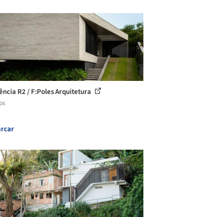
ência R2 / F:Poles Arquitetura
os
rcar