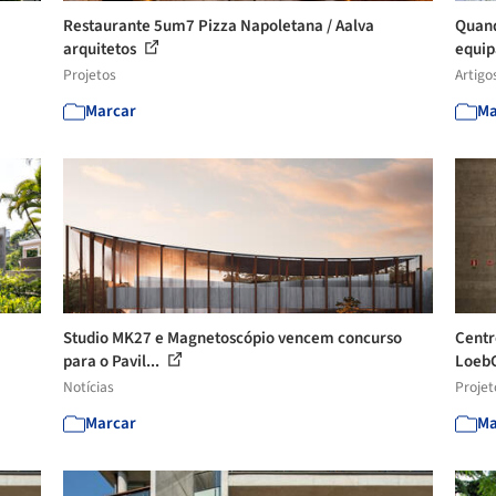
Restaurante 5um7 Pizza Napoletana / Aalva
Quand
arquitetos
equip
Projetos
Artigo
Marcar
Ma
Studio MK27 e Magnetoscópio vencem concurso
Centr
para o Pavil...
LoebC
Notícias
Projet
Marcar
Ma