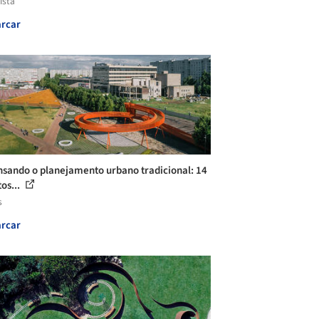
ista
rcar
sando o planejamento urbano tradicional: 14
os...
s
rcar