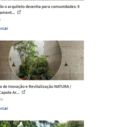
o o arquiteto desenha para comunidades: 9
ament...
s
rcar
o de Inovação e Revitalização NATURA /
apote Ar...
os
rcar