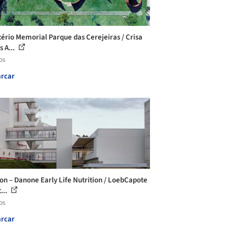
ério Memorial Parque das Cerejeiras / Crisa
s A...
os
rcar
n – Danone Early Life Nutrition / LoebCapote
...
os
rcar