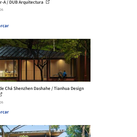
er-A / DUB Arquitectura
os
rcar
de Chá Shenzhen Dashahe / Tianhua Design
os
rcar