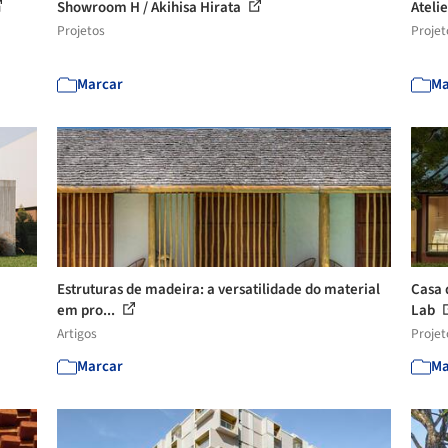
Showroom H / Akihisa Hirata
Ateli
Projetos
Projet
Marcar
Ma
Estruturas de madeira: a versatilidade do material
Casa 
em pro...
Lab
Artigos
Projet
Marcar
Ma