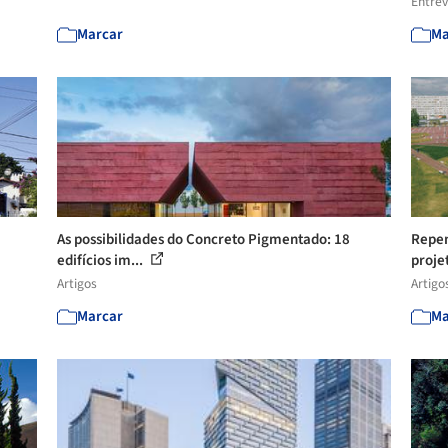
Entrev
Marcar
Ma
As possibilidades do Concreto Pigmentado: 18
Repen
edifícios im...
projet
Artigos
Artigo
Marcar
Ma