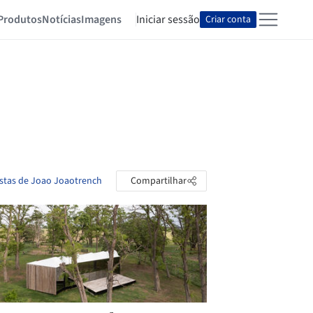
Produtos
Notícias
Imagens
Iniciar sessão
Criar conta
astas de Joao Joaotrench
Compartilhar