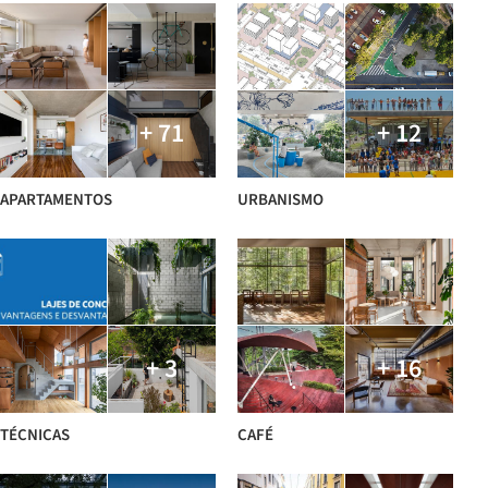
+ 71
+ 12
APARTAMENTOS
URBANISMO
+ 3
+ 16
TÉCNICAS
CAFÉ