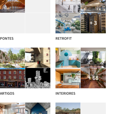
+ 3
PONTES
RETROFIT
+ 8
+ 68
ARTIGOS
INTERIORES