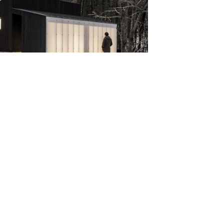
 Wooden Pavilion / MQ Architecture
os
rcar
hamn’s Equestrian Center / FOJAB arkitekter