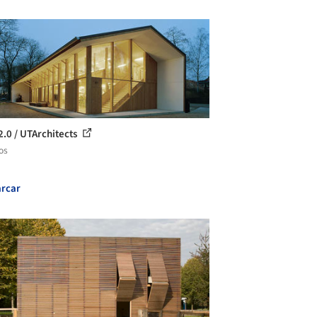
2.0 / UTArchitects
os
rcar