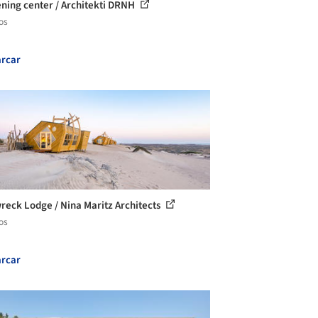
ning center / Architekti DRNH
os
rcar
reck Lodge / Nina Maritz Architects
os
rcar