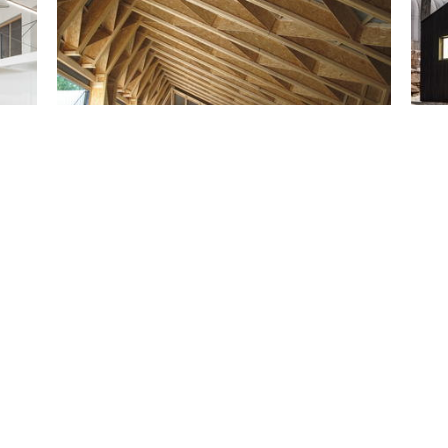
Småbruk: Pocket Farm in Nes / Scarcity and
Small
Creativity Studio
Projet
Projetos
Marcar
Ma
Sheepfold Bargerveen Barn / DAAD Architects
Klags
Projetos