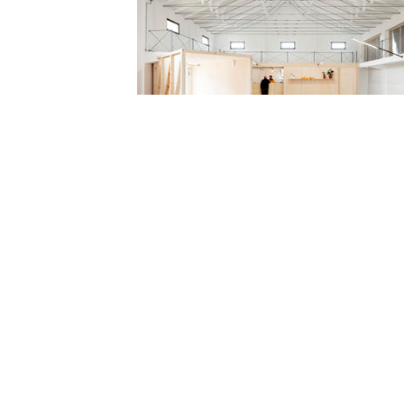
La 3 Del Senpa / Valentín Sanz Sanz
Projetos
Marcar
Palomba House / abarca+palma
Projetos