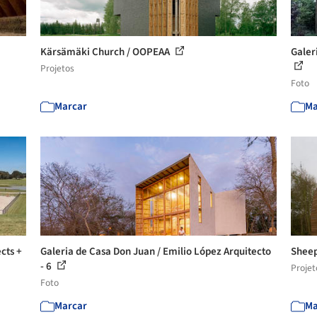
Kärsämäki Church / OOPEAA
Galer
Projetos
Foto
Marcar
Ma
cts +
Galeria de Casa Don Juan / Emilio López Arquitecto
Sheep
- 6
Projet
Foto
Marcar
Ma