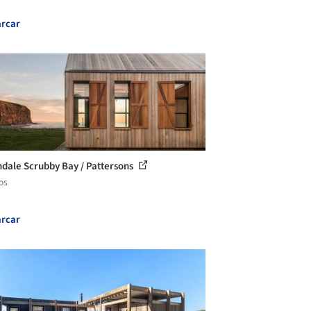
rcar
dale Scrubby Bay / Pattersons
os
rcar