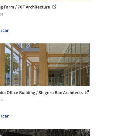
ng Farm / 70F Architecture
os
rcar
ia Office Building / Shigeru Ban Architects
os
rcar