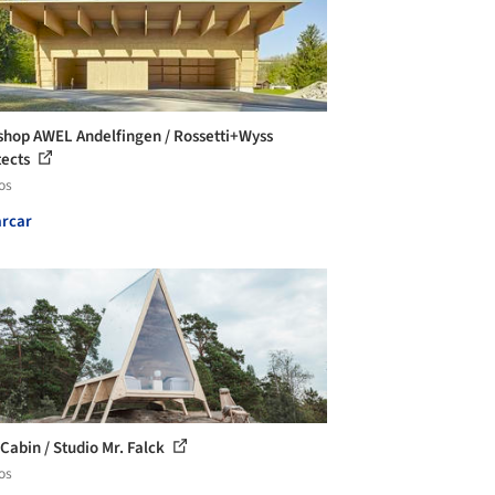
hop AWEL Andelfingen / Rossetti+Wyss
tects
os
rcar
 Cabin / Studio Mr. Falck
os