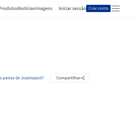
Produtos
Notícias
Imagens
Iniciar sessão
Criar conta
as pastas de Joaolopes57
Compartilhar