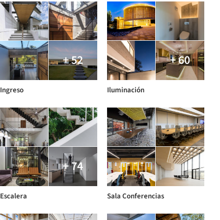
+ 52
+ 60
Ingreso
Iluminación
+ 74
Escalera
Sala Conferencias