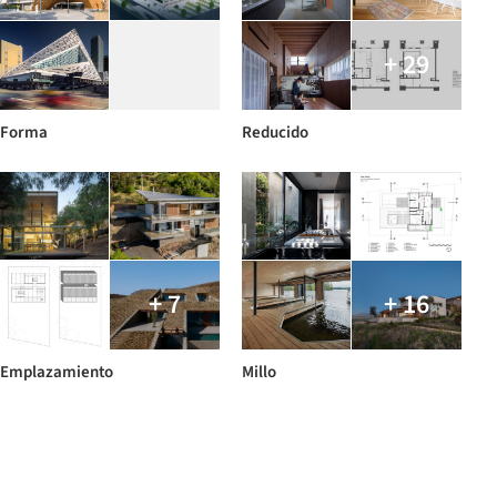
+ 29
Forma
Reducido
+ 7
+ 16
Emplazamiento
Millo