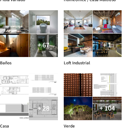
+ 67
+ 1
Baños
Loft Industrial
+ 28
+ 104
Casa
Verde