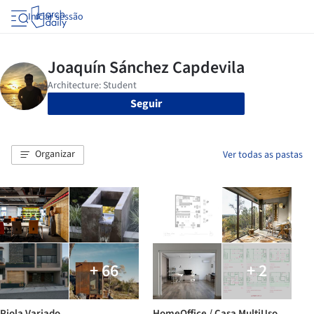
Iniciar sessão
Seguir
Organizar
Ver todas as pastas
+ 66
+ 2
Piola Variado
HomeOffice / Casa MultiUso