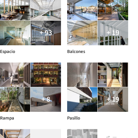
+ 93
+ 19
Espacio
Balcones
+ 8
+ 19
Rampa
Pasillo