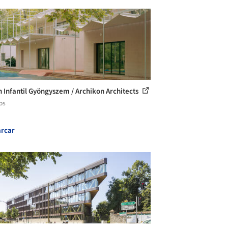
n Infantil Gyöngyszem / Archikon Architects
os
rcar