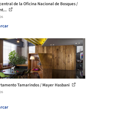
central de la Oficina Nacional de Bosques /
nt...
os
rcar
tamento Tamarindos / Mayer Hasbani
os
rcar