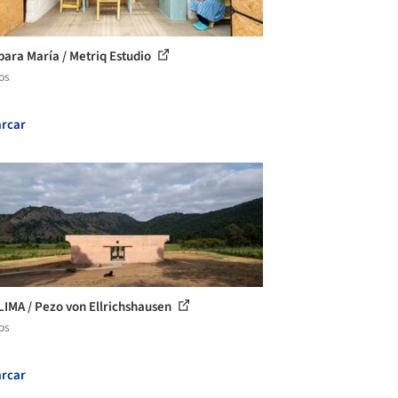
para María / Metriq Estudio
os
rcar
LIMA / Pezo von Ellrichshausen
os
rcar