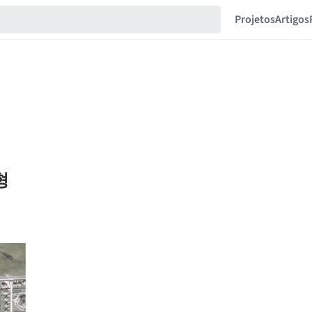
Projetos
Artigos
근형