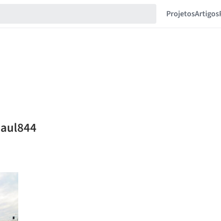
Projetos
Artigos
paul844