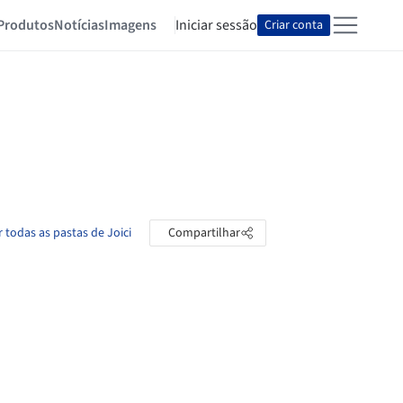
Produtos
Notícias
Imagens
Iniciar sessão
Criar conta
r todas as pastas de Joici
Compartilhar