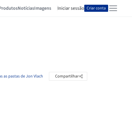
Produtos
Notícias
Imagens
Iniciar sessão
Criar conta
as as pastas de Jon Vlach
Compartilhar