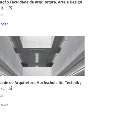
ação Faculdade de Arquitetura, Arte e Design
 R...
os
rcar
dade de Arquitetura Hochschule für Technik /
r ...
os
rcar