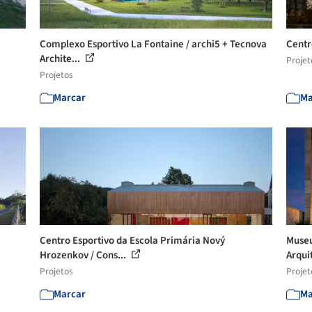
Complexo Esportivo La Fontaine / archi5 + Tecnova
Centr
Archite...
Projet
Projetos
Marcar
Ma
Centro Esportivo da Escola Primária Nový
Museu
Hrozenkov / Cons...
Arqui
Projetos
Projet
Marcar
Ma