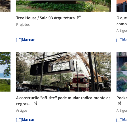
Tree House / Sala 03 Arquitetura
O que
como 
Projetos
Artigo
Marcar
Ma
A construção "off-site" pode mudar radicalmente as
Pocke
regras...
Artigos
Artigo
Marcar
Ma