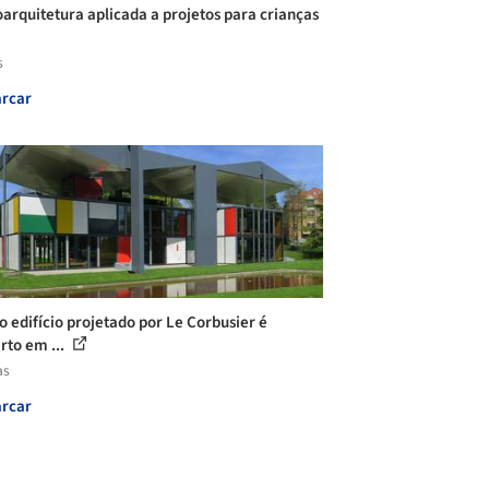
arquitetura aplicada a projetos para crianças
s
rcar
o edifício projetado por Le Corbusier é
rto em ...
as
rcar