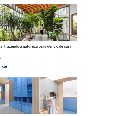
lia: trazendo a natureza para dentro de casa
s
rcar