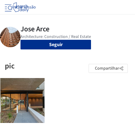
Iniciar sessão
Seguir
pic
Compartilhar