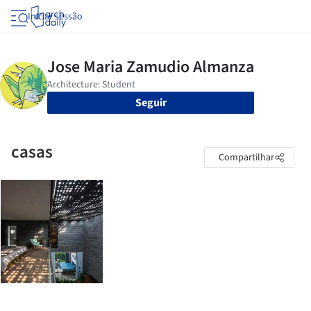
Iniciar sessão
Seguir
casas
Compartilhar