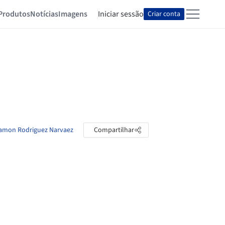
Produtos
Notícias
Imagens
Iniciar sessão
Criar conta
 Ramon Rodriguez Narvaez
Compartilhar