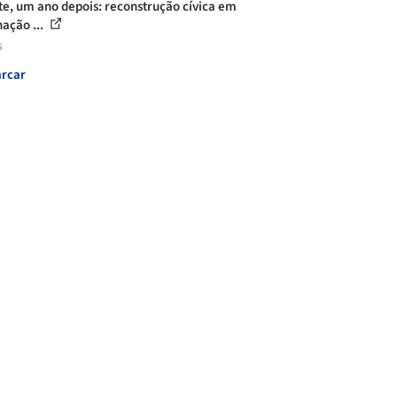
te, um ano depois: reconstrução cívica em
ação ...
s
rcar