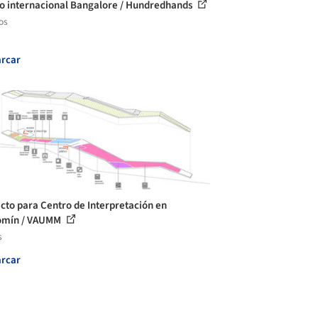
o internacional Bangalore / Hundredhands
os
rcar
cto para Centro de Interpretación en
omín / VAUMM
s
rcar