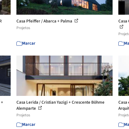
R
Casa Pfeiffer / Abarca + Palma
Casa 
Projetos
Projet
Marcar
Ma
 +
Casa Lerida / Cristian Yazigi + Crescente Böhme
Casa 
Alemparte
Arqui
Projetos
Projet
Marcar
Ma