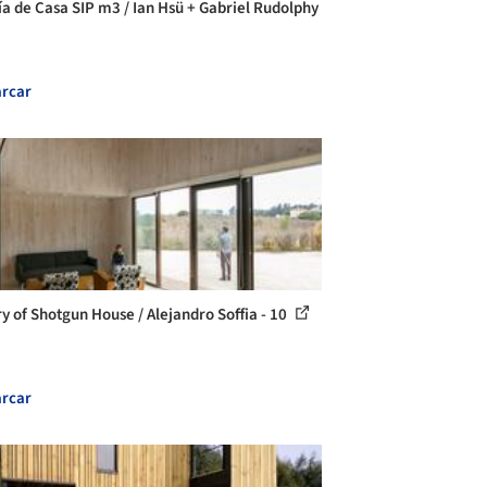
ía de Casa SIP m3 / Ian Hsü + Gabriel Rudolphy
rcar
ry of Shotgun House / Alejandro Soffia - 10
rcar