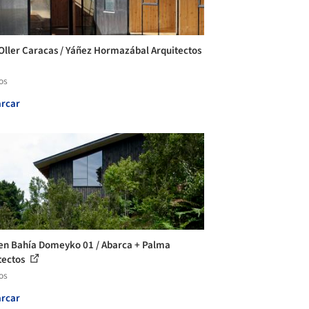
Oller Caracas / Yáñez Hormazábal Arquitectos
os
rcar
en Bahía Domeyko 01 / Abarca + Palma
tectos
os
rcar