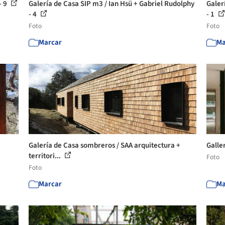
- 9
Galería de Casa SIP m3 / Ian Hsü + Gabriel Rudolphy
Galer
- 4
- 1
Foto
Foto
Marcar
Ma
Galería de Casa sombreros / SAA arquitectura +
Galle
territori...
Foto
Foto
Marcar
Ma