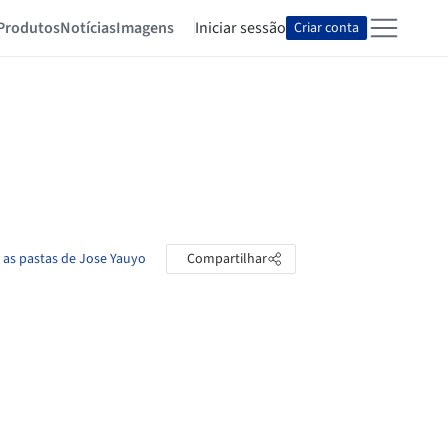
Produtos
Notícias
Imagens
Iniciar sessão
Criar conta
 as pastas de Jose Yauyo
Compartilhar