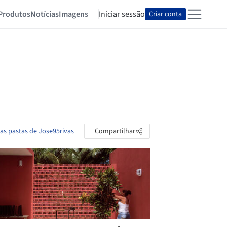
Produtos
Notícias
Imagens
Iniciar sessão
Criar conta
 as pastas de Jose95rivas
Compartilhar