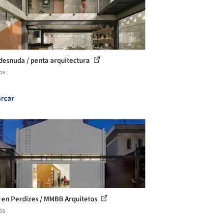
desnuda / penta arquitectura
os
rcar
r en Perdizes / MMBB Arquitetos
os