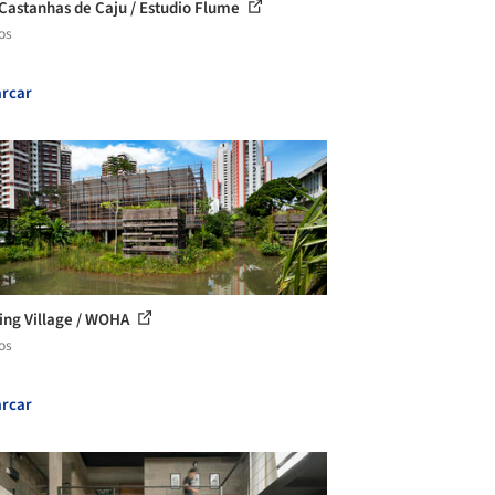
Castanhas de Caju / Estudio Flume
os
rcar
ing Village / WOHA
os
rcar