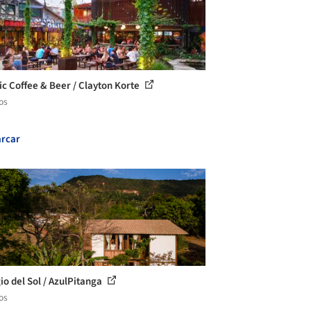
c Coffee & Beer / Clayton Korte
os
rcar
io del Sol / AzulPitanga
os