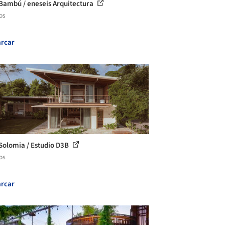
Bambú / eneseis Arquitectura
os
rcar
Solomia / Estudio D3B
os
rcar