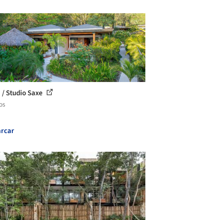
 / Studio Saxe
os
rcar