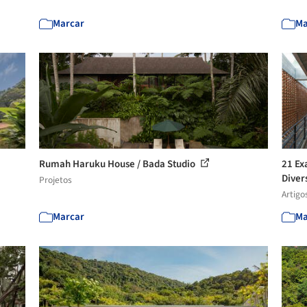
Marcar
Ma
Rumah Haruku House / Bada Studio
21 Exa
Diver
Projetos
Artigo
Marcar
Ma