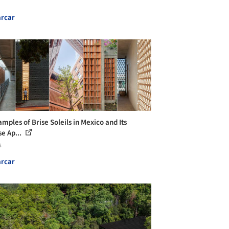
rcar
mples of Brise Soleils in Mexico and Its
se Ap...
s
rcar