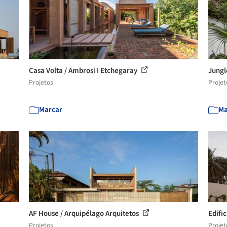
Casa Volta / Ambrosi I Etchegaray
Jungl
Projetos
Projet
Marcar
Ma
AF House / Arquipélago Arquitetos
Edifi
Projetos
Projet