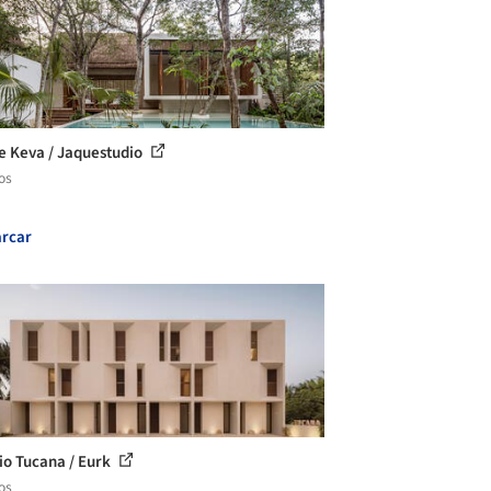
e Keva / Jaquestudio
os
rcar
cio Tucana / Eurk
os