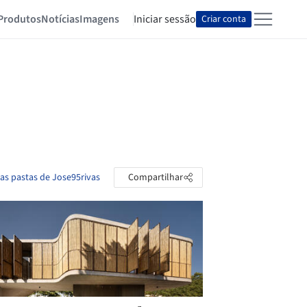
Produtos
Notícias
Imagens
Iniciar sessão
Criar conta
 as pastas de Jose95rivas
Compartilhar