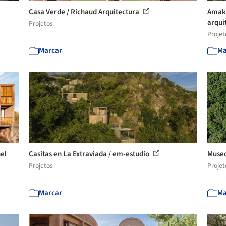
Casa Verde / Richaud Arquitectura
Amaka
arqui
Projetos
Projet
Marcar
Ma
nel
Casitas en La Extraviada / em-estudio
Museo
Projetos
Projet
Marcar
Ma