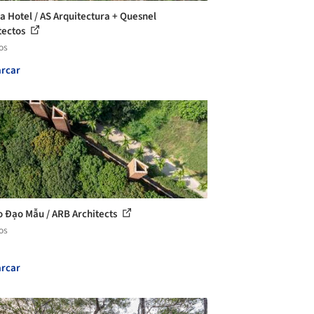
 Hotel / AS Arquitectura + Quesnel
tectos
os
rcar
 Đạo Mẫu / ARB Architects
os
rcar