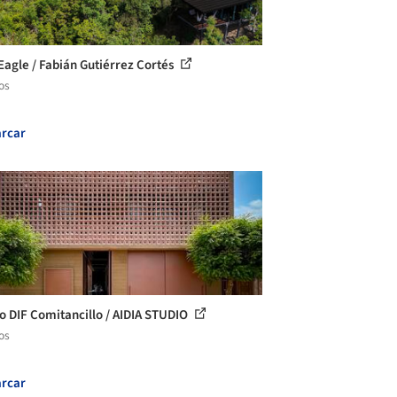
Eagle / Fabián Gutiérrez Cortés
os
rcar
o DIF Comitancillo / AIDIA STUDIO
os
rcar