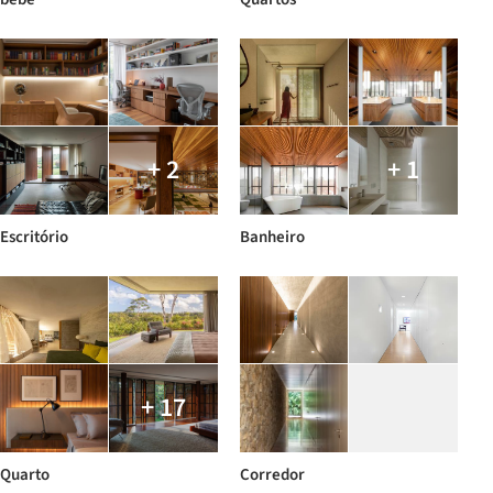
+ 2
+ 1
Escritório
Banheiro
+ 17
Quarto
Corredor