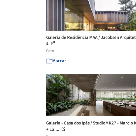
Galeria de Residência MAA / Jacobsen Arquitet
4
Foto
Marcar
Galeria - Casa dos Ipês / StudioMK27 - Marcio
+ Lai...