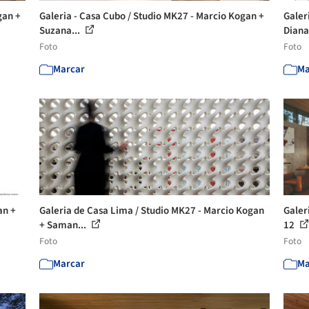
gan +
Galeria - Casa Cubo / Studio MK27 - Marcio Kogan +
Galer
Suzana...
Diana
Foto
Foto
Marcar
Ma
an +
Galeria de Casa Lima / Studio MK27 - Marcio Kogan
Galer
+ Saman...
12
Foto
Foto
Marcar
Ma