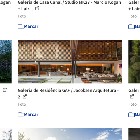
 Kogan
Galeria de Casa Canal / Studio MK27 - Marcio Kogan
Galer
+ Lair...
+ Lair
Foto
Foto
Marcar
Ma
1
Galeria de Residência GAF / Jacobsen Arquitetura -
Galer
2
Foto
Foto
Marcar
Ma