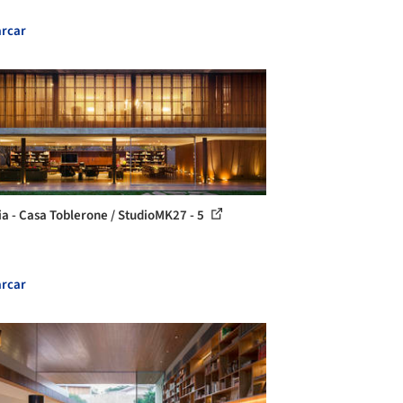
rcar
ia - Casa Toblerone / StudioMK27 - 5
rcar