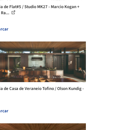
ia de Flat#5 / Studio MK27 - Marcio Kogan +
 Ra...
rcar
ia de Casa de Veraneio Tofino / Olson Kundig -
rcar