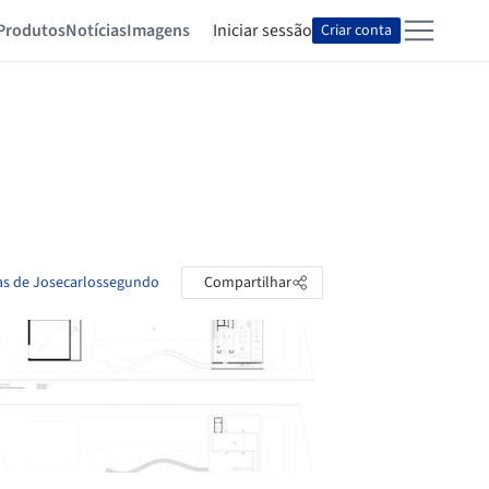
Produtos
Notícias
Imagens
Iniciar sessão
Criar conta
tas de Josecarlossegundo
Compartilhar