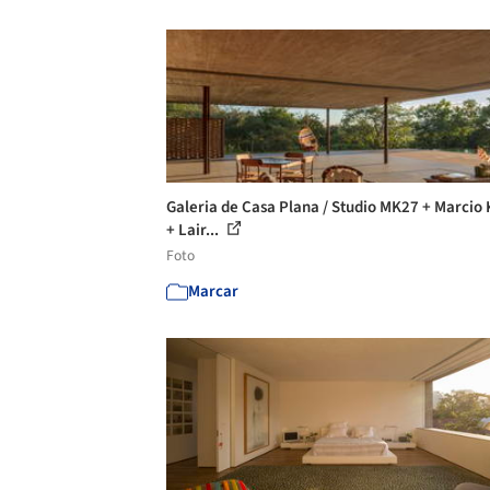
Galeria de Casa Plana / Studio MK27 + Marcio
+ Lair...
Foto
Marcar