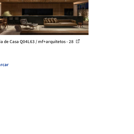
ia de Casa Q04L63 / mf+arquitetos - 28
rcar