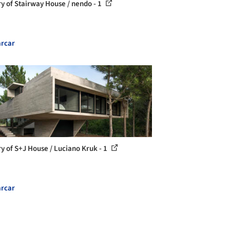
ry of Stairway House / nendo - 1
rcar
ry of S+J House / Luciano Kruk - 1
rcar