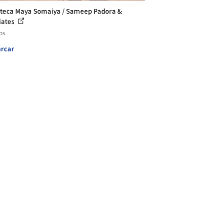
oteca Maya Somaiya / Sameep Padora &
iates
os
rcar