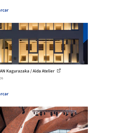
rcar
N Kagurazaka / Aida Atelier
os
rcar