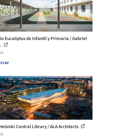
o Eucaliptus de Infantil y Primaria / Gabriel
..
os
rcar
Helsinki Central Library / ALA Architects
os