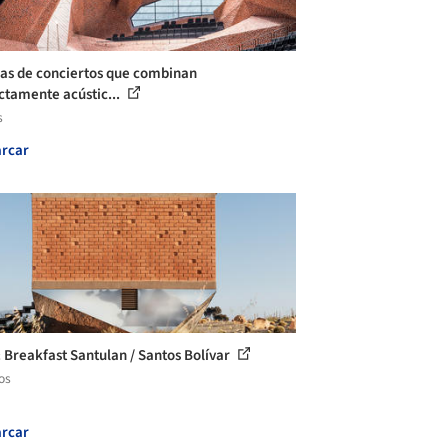
las de conciertos que combinan
ctamente acústic...
s
rcar
 Breakfast Santulan / Santos Bolívar
os
rcar