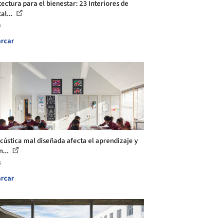
tectura para el bienestar: 23 Interiores de
al...
s
rcar
cústica mal diseñada afecta el aprendizaje y
n...
s
rcar