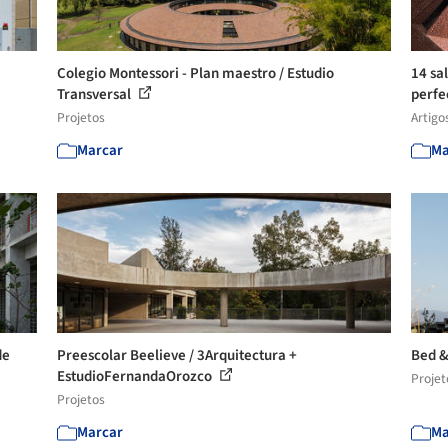
Colegio Montessori - Plan maestro / Estudio
14 sa
Transversal
perfe
Projetos
Artigo
Marcar
Ma
de
Preescolar Beelieve / 3Arquitectura +
Bed &
EstudioFernandaOrozco
Projet
Projetos
Marcar
Ma