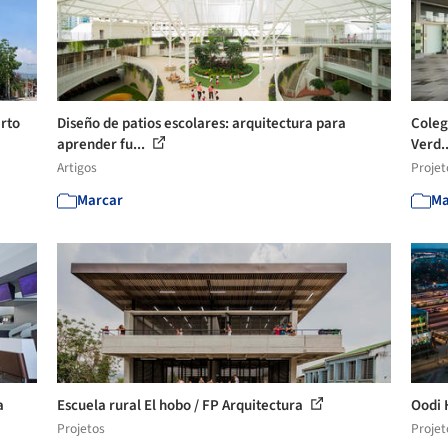
erto
Diseño de patios escolares: arquitectura para
Colegi
aprender fu...
Verd.
Artigos
Projet
Marcar
Ma
a
Escuela rural El hobo / FP Arquitectura
Oodi 
Projetos
Projet