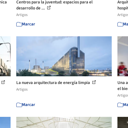
nica
Centros para la juventud: espacios para el
Arqui
desarrollo de ...
hospit
Artigos
Artigo
Marcar
Ma
La nueva arquitectura de energía limpia
Una a
el bie
Artigos
Artigo
Marcar
Ma