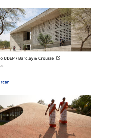
io UDEP / Barclay & Crousse
os
rcar