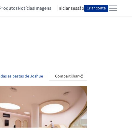
Produtos
Notícias
Imagens
Iniciar sessão
Criar conta
odas as pastas de Joshue
Compartilhar