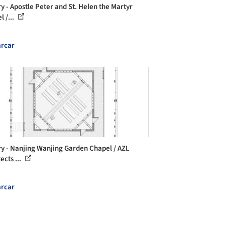
ry - Apostle Peter and St. Helen the Martyr
 /...
rcar
ry - Nanjing Wanjing Garden Chapel / AZL
ects ...
rcar