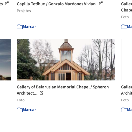
ts
Capilla Totihue / Gonzalo Mardones Viviani
Galle
Chapel
Projetos
Foto
Marcar
Ma
Gallery of Belarusian Memorial Chapel / Spheron
Galle
Architect...
Archit
Foto
Foto
Marcar
Ma