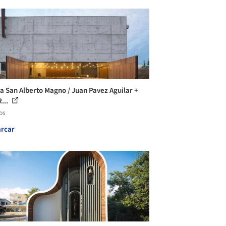
la San Alberto Magno / Juan Pavez Aguilar +
...
os
rcar