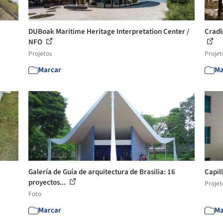
DUBoak Maritime Heritage Interpretation Center /
Cradl
NFO
Projetos
Projet
Marcar
Ma
Galería de Guía de arquitectura de Brasilia: 16
Capill
proyectos...
Projet
Foto
Marcar
Ma