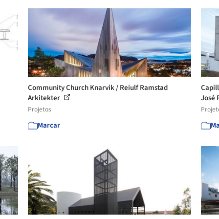
Community Church Knarvik / Reiulf Ramstad
Capil
Arkitekter
José R
Projetos
Projet
Marcar
Ma