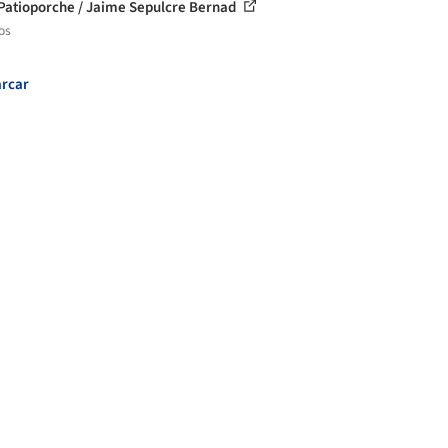
Patioporche / Jaime Sepulcre Bernad
os
rcar