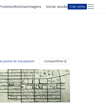
Produtos
Notícias
Imagens
Iniciar sessão
Criar conta
 as pastas de Joycepavim
Compartilhar