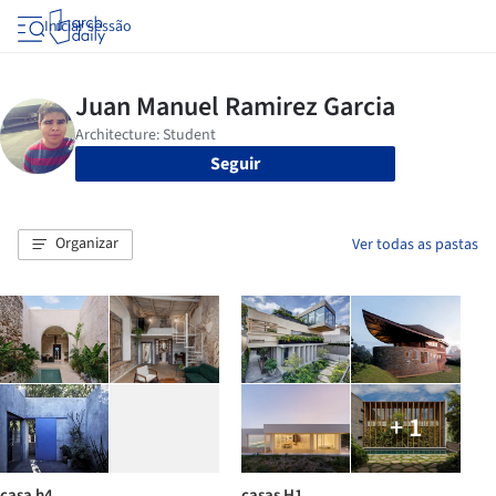
Iniciar sessão
Seguir
Organizar
Ver todas as pastas
+ 1
casa h4
casas H1