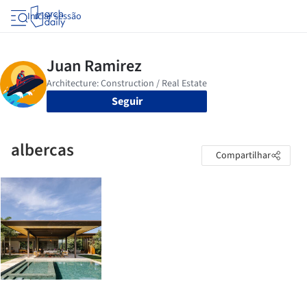
Iniciar sessão
Seguir
albercas
Compartilhar